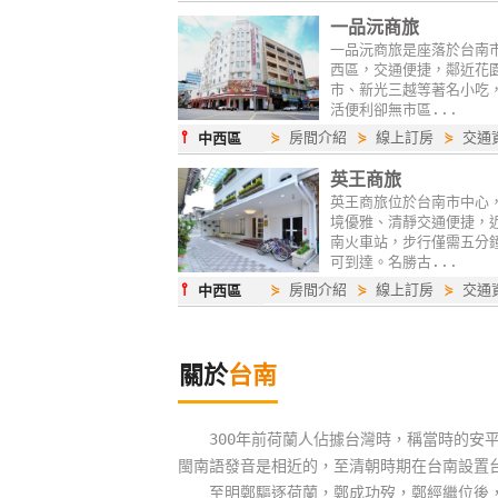
一品沅商旅
一品沅商旅是座落於台南
西區，交通便捷，鄰近花
市、新光三越等著名小吃
活便利卻無市區...
⫯
⋟
房間介紹
⋟
線上訂房
⋟
交通
中西區
英王商旅
英王商旅位於台南市中心
境優雅、清靜交通便捷，
南火車站，步行僅需五分
可到達。名勝古...
⫯
⋟
房間介紹
⋟
線上訂房
⋟
交通
中西區
關於
台南
300年前荷蘭人佔據台灣時，稱當時的安平
閩南語發音是相近的，至清朝時期在台南設置
至明鄭驅逐荷蘭，鄭成功歿，鄭經繼位後，興