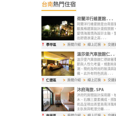
台南
熱門住宿
荷蘭洋行維夏館...
荷蘭洋行維夏館是台南首
臘風格建築設計渡假旅館
愛情海風情為設計主軸，
出舒適浪漫之高...
⫯
⋟
房間介紹
⋟
線上訂房
⋟
交通
學甲區
溫莎堡汽車旅館仁..
溫莎堡汽車旅館仁德館著
節與人性化考量，規劃有
潮、簡約及時尚的裝潢與
備。此外有特色挑高...
⫯
⋟
房間介紹
⋟
線上訂房
⋟
交通
仁德區
沐府海旅.SPA
沐府的房間設計採用藤、
木、石雕三要素構成，搭
術品呈現出峇里島南洋風
主臥房與乾溼分離...
⫯
⋟
房間介紹
⋟
線上訂房
⋟
交通
安平區