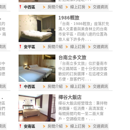
⫯
資訊
⋟
房間介紹
⋟
線上訂房
⋟
交通資訊
中西區
.
1986輕旅
氧的
「台南．1986輕旅」座落於充
腹地
滿人文素養與美食林立的台南
、兩
市安平區，四通八達的位置為
旅人省下許多舟...
⫯
資訊
⋟
房間介紹
⋟
線上訂房
⋟
交通資訊
安平區
台南立多文旅
市中
『台南立多文旅』位於臺南市
國際
中正路鬧區，是十分受到旅客
西德
歡迎的訂房選擇。在這裡交通
方便，旅客們可...
⫯
資訊
⋟
房間介紹
⋟
線上訂房
⋟
交通資訊
中西區
..
樺谷大飯店
地區
樺谷大飯店經營理念：秉持物
我們
美價廉，低消費，高清潔度，
麼就
每間房間均有一至二面大窗
戶，空調極完善，...
⫯
資訊
⋟
房間介紹
⋟
線上訂房
⋟
交通資訊
安南區