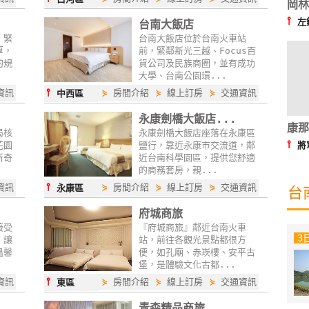
岡林
⫯
左
台南大飯店
，緊
台南大飯店位於台南火車站
厚，
前，緊鄰新光三越、Focus百
的規
貨公司及民族商圈，並有成功
大學、台南公園環...
⫯
資訊
⋟
房間介紹
⋟
線上訂房
⋟
交通資訊
中西區
永康劍橋大飯店...
康那
局核
永康劍橋大飯店座落在永康區
⫯
花園
鹽行，靠近永康市交流道，鄰
將
新奇
近台南科學園區，提供您舒適
的商務套房，親...
⫯
資訊
⋟
房間介紹
⋟
線上訂房
⋟
交通資訊
永康區
台
.
府城商旅
接受
『府城商旅』鄰近台南火車
3
，讓
站，前往各觀光景點都很方
溫馨
便，如孔廟、赤崁樓、安平古
堡，是體驗文化古都...
⫯
資訊
⋟
房間介紹
⋟
線上訂房
⋟
交通資訊
東區
.
青森精品商旅