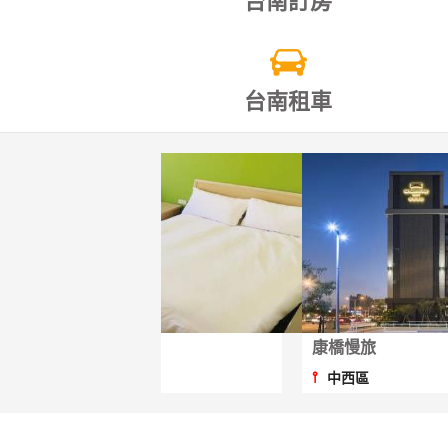
台南訂房
台南租車
遠悅飯店台南新美...
康橋慢旅
⫯
⫯
中西區
中西區