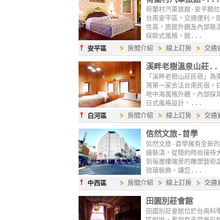
荷蘭村汽車旅館-安平館
台南安平區，交通便利，
性高，旅館外觀及內部裝
採歐式風格，館...
⫯
⋟
房間介紹
⋟
線上訂房
⋟
交通
安平區
溪畔老樹溫泉山莊..
「溪畔老樹山莊民宿」為
灣第一家合法台南民宿，
地中海風格外觀，內部採
日式風格設計，...
⫯
⋟
房間介紹
⋟
線上訂房
⋟
交通
白河區
信然文旅-首學
信然文旅-首學擁有全新
級裝潢，從簡約時尚接待
到每層樓端景的雕塑藝術
琉璃裝飾，讓您...
⫯
⋟
房間介紹
⋟
線上訂房
⋟
交通
中西區
田園別莊會館
田園別莊會館位於台南科
區附近，看到有天堂鳥彩