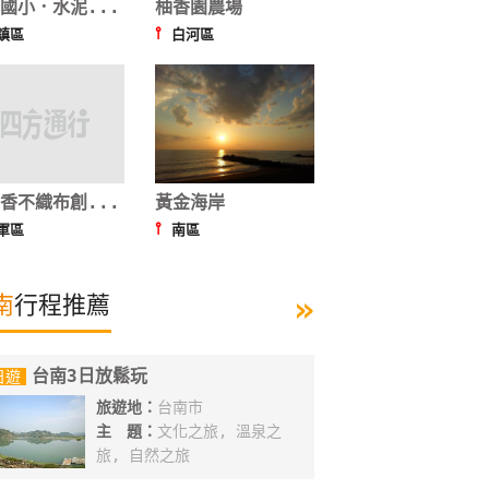
國小．水泥...
柚香園農場
⫯
鎮區
白河區
香不織布創...
黃金海岸
⫯
軍區
南區
»
南
行程推薦
台南3日放鬆玩
日遊
旅遊地：
台南市
主 題：
文化之旅, 溫泉之
旅, 自然之旅