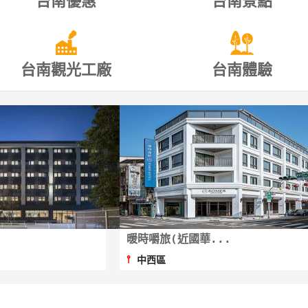
台南優惠
台南景點
台南觀光工廠
台南體驗
暖時嚼旅(近國華...
⫯
中西區