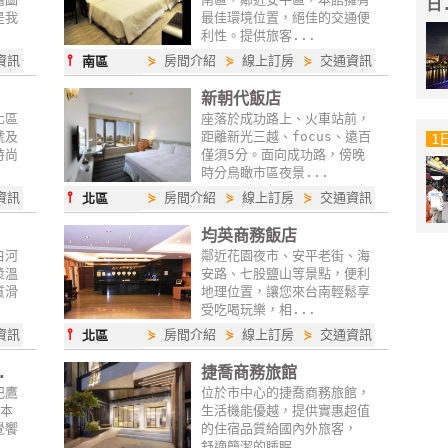
日
是我
最佳環境位置，絕佳的交通便
利性。提供旅客...
⫯
資訊
⋟
房間介紹
⋟
線上訂房
⋟
交通資訊
南區
新朝代飯店
化區
座落於成功路上、火車站前，
號及
距離新光三越、focus、遠百
1
時尚
僅須5分。面向成功路，傍晚
時分鳥瞰市區夜景...
⫯
資訊
⋟
房間介紹
⋟
線上訂房
⋟
交通資訊
北區
均英商務飯店
白河
鄰近花園夜市、安平老街、海
漿溫
安路、七股鹽山等景點，便利
質滑
地理位置，讓您來台南輕鬆享
受吃喝玩樂，相...
⫯
資訊
⋟
房間介紹
⋟
線上訂房
⋟
交通資訊
北區
.
捷喬商務旅館
妃鷹
位於市中心的捷喬商務旅館，
了本
生活機能優越，提供實惠超值
覺饗
的住宿品質給國內外旅客，
舒適簡潔的睡眠...