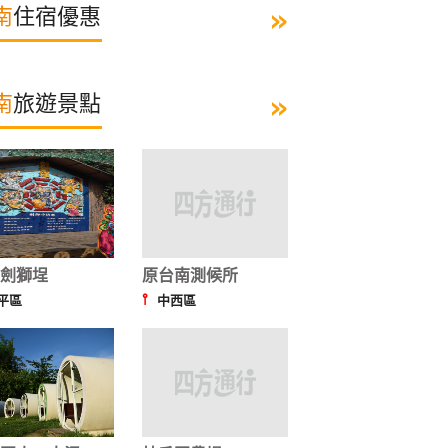
»
南
住宿優惠
»
南
旅遊景點
劍獅埕
原台南測候所
⫯
平區
中西區