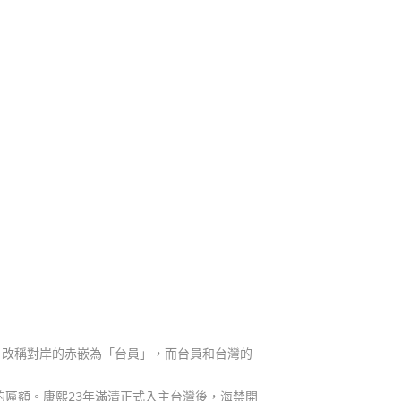
改稱對岸的赤嵌為「台員」，而台員和台灣的
匾額。康熙23年滿清正式入主台灣後，海禁開