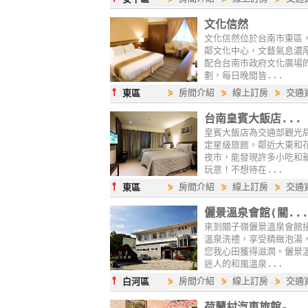
文化信然
文化信然位於台南市東區
鄰文化中心，文藝氣息濃
配合台南市政府文化廣場
劃，每日晚間皆...
⫯
⋟
房間介紹
⋟
線上訂房
⋟
交通
東區
台南皇賓大飯店...
皇賓大飯店為交通部觀光
定星級旅館。鄰近大東和
夜市，能發現許多小吃和
玩意！不想待在...
⫯
⋟
房間介紹
⋟
線上訂房
⋟
交通
東區
儷景溫泉會館(關..
來到關子嶺儷景溫泉會館
溫泉洗禮，享受精緻泡湯
您我心田獲得滋潤。儷景
迷人的和風溫泉...
⫯
⋟
房間介紹
⋟
線上訂房
⋟
交通
白河區
荷蘭村汽車旅館-..