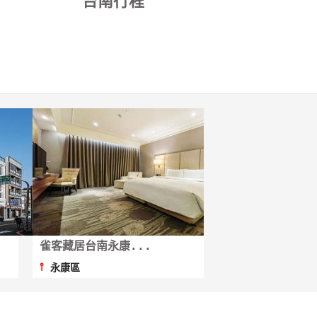
台南行程
雀客藏居台南永康...
道達旅店
⫯
⫯
永康區
中西區