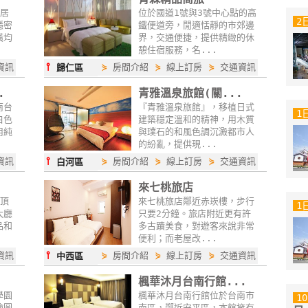
位居
位於國道1號與3號中心點的高
2
隱密
鐵便道旁，閒適恬靜的市郊邊
潢均
界，交通便捷，提供精緻的休
憩住宿服務，名...
⫯
資訊
⋟
房間介紹
⋟
線上訂房
⋟
交通資訊
歸仁區
.
青雅溫泉旅館(關...
南台
『青雅溫泉旅館』，移植日式
1
白色
建築穩定溫和的精神，用木質
用純
與璞石的和風色調沉澱都市人
的紛亂，提供現...
⫯
資訊
⋟
房間介紹
⋟
線上訂房
⋟
交通資訊
白河區
來七桃旅店
的頂
來七桃旅店鄰近赤崁樓，步行
1
大廳
只要2分鐘。旅店附近更有許
品和
多古蹟美食，對遊客來說非常
便利；而老屋改...
⫯
資訊
⋟
房間介紹
⋟
線上訂房
⋟
交通資訊
中西區
楓華沐月台南行館...
學園
楓華沐月台南行館位於台南市
1
繪圖
南區，鄰近安平區，本館擁有