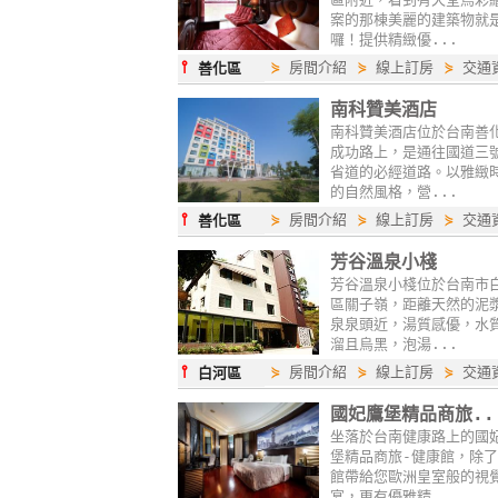
案的那棟美麗的建築物就
囉！提供精緻優...
⫯
⋟
房間介紹
⋟
線上訂房
⋟
交通
善化區
南科贊美酒店
南科贊美酒店位於台南善
成功路上，是通往國道三
省道的必經道路。以雅緻
的自然風格，營...
⫯
⋟
房間介紹
⋟
線上訂房
⋟
交通
善化區
芳谷溫泉小棧
芳谷溫泉小棧位於台南市
區關子嶺，距離天然的泥
泉泉頭近，湯質感優，水
溜且烏黑，泡湯...
⫯
⋟
房間介紹
⋟
線上訂房
⋟
交通
白河區
國妃鷹堡精品商旅..
坐落於台南健康路上的國
堡精品商旅-健康館，除
館帶給您歐洲皇室般的視
宴，更有優雅精...