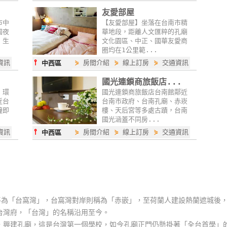
友愛部屋
市中
【友愛部屋】坐落在台南市精
園夜
華地段，距離人文匯粹的孔廟
，生
文化園區、中正、國華友愛商
圈均在1公里範...
⫯
資訊
⋟
房間介紹
⋟
線上訂房
⋟
交通資訊
中西區
國光連鎖商旅飯店...
，環
國光連鎖商旅飯店台南館鄰近
近台
台南市政府、台南孔廟、赤崁
鐘即
樓、天后宮等多處古蹟，台南
國光涵蓋不同房...
⫯
資訊
⋟
房間介紹
⋟
線上訂房
⋟
交通資訊
中西區
為「台窩灣」，台窩灣對岸則稱為「赤嵌」，至荷蘭人建設熱蘭遮城後，
台灣府，「台灣」的名稱沿用至今。
建孔廟，這是台灣第一個學校，如今孔廟正門仍懸掛著「全台首學」的