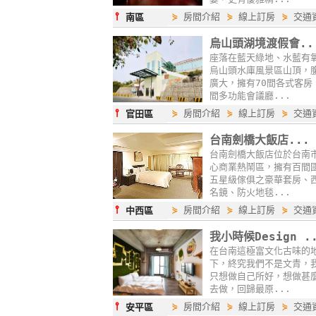
⫯
⋟
房間介紹
⋟
線上訂房
⋟
交通
南區
烏山頭湖境渡假會..
座落在藍天綠地、水藍有
烏山頭水庫風景區山頂，
廣大，擁有70間各式客房
間多功能會議廳...
⫯
⋟
房間介紹
⋟
線上訂房
⋟
交通
官田區
台南劍橋大飯店...
台南劍橋大飯店位於台南
心商業熱鬧區，擁有百間
五星級傢俱之豪華套房、
名鏡、防火地毯...
⫯
⋟
房間介紹
⋟
線上訂房
⋟
交通
中西區
我小時候Design .
在台南這極富文化古味的
下，終究我們不是文青，
只想做自己所好，想做甚
去做，回歸最原...
⫯
⋟
房間介紹
⋟
線上訂房
⋟
交通
安平區