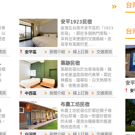
»
台
安平1923民宿
家希
座落在台南市安平區的「1923
台
。以
民宿」，鄰近多個熱門景點，
營造
享有往來便捷的交通路線。民
宿享有寬敞的室...
⫯
資訊
⋟
房間介紹
⋟
線上訂房
⋟
交通資訊
安平區
.
築跡民宿
重細
築跡民宿位於台南海安路，融
新
合老屋溫度與現代美學。鄰近
設
神農街、國華街，白天熱鬧市
安平
集、夜晚浪漫微...
⫯
安
⫯
資訊
⋟
房間介紹
⋟
線上訂房
⋟
交通資訊
中西區
布農工坊民宿
柚
布農工坊民宿位於鄰近關子嶺
配藝
的仙草埔，是由一對愛好藝術
格。
的夫婦，運用台糖廢棄的舊建
物改造而成，不...
⫯
資訊
⋟
房間介紹
⋟
線上訂房
⋟
交通資訊
白河區